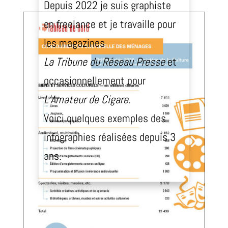
Depuis 2022 je suis graphiste
en freelance et je travaille pour
les magazines
La Tribune du Réseau Presse
et
occasionnellement pour
L’Amateur de Cigare.
Voici quelques exemples des
infographies réalisées depuis 3
ans
.